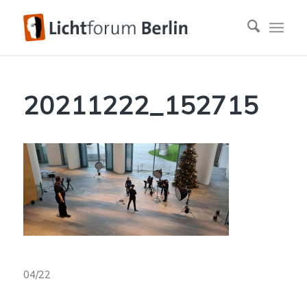
20211222_152715
04/22