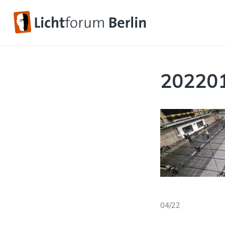
20220
04/22