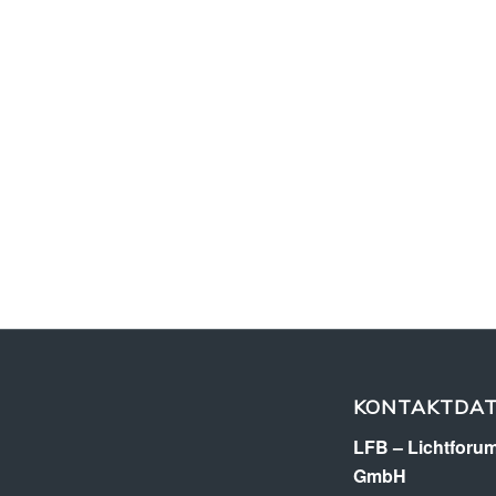
KONTAKTDA
LFB – Lichtforum
GmbH