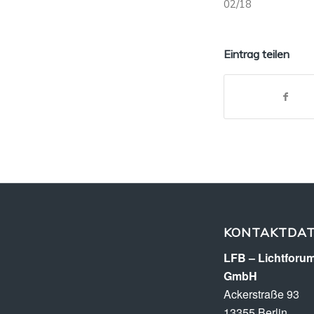
02/18
Eintrag teilen
KONTAKTDA
LFB – Lichtforum
GmbH
Ackerstraße 93
13355 Berlin