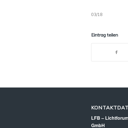
03/18
Eintrag teilen
KONTAKTDA
LFB – Lichtforum
GmbH