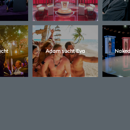
acht
Adam sucht Eva
Naked
TEN
ÖFFNUNGSZEITEN
WEITER
INFORM