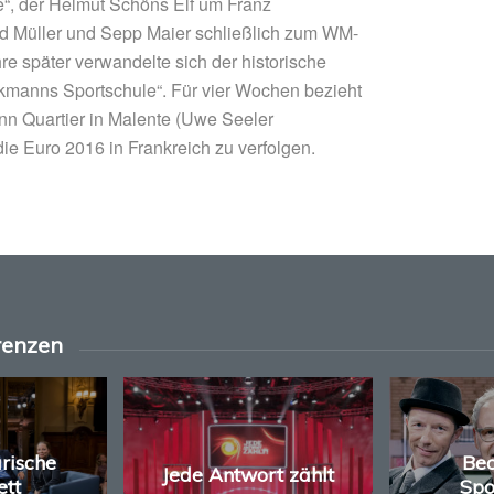
e“, der Helmut Schöns Elf um Franz
d Müller und Sepp Maier schließlich zum WM-
ahre später verwandelte sich der historische
ckmanns Sportschule“. Für vier Wochen bezieht
n Quartier in Malente (Uwe Seeler
ie Euro 2016 in Frankreich zu verfolgen.
renzen
arische
Be
Jede Antwort zählt
ett
Spo