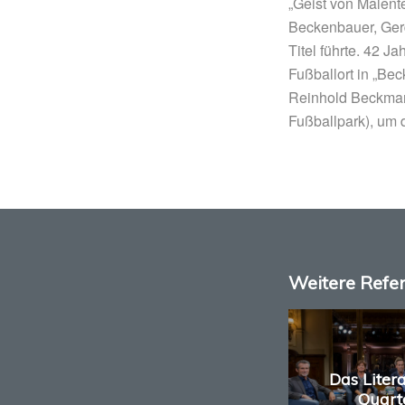
„Geist von Malent
Beckenbauer, Ger
Titel führte. 42 J
Fußballort in „Be
Reinhold Beckman
Fußballpark), um d
Weitere Refe
Das Liter
Quart