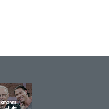
ckmanns
rtschule