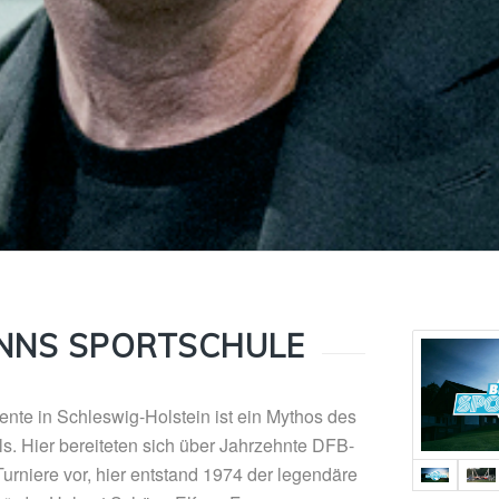
NNS SPORTSCHULE
ente in Schleswig-Holstein ist ein Mythos des
s. Hier bereiteten sich über Jahrzehnte DFB-
urniere vor, hier entstand 1974 der legendäre