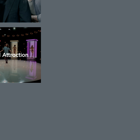
 Attraction
E
ATIONEN