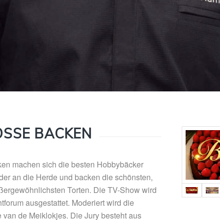
SSE BACKEN
en machen sich die besten Hobbybäcker
er an die Herde und backen die schönsten,
ßergewöhnlichsten Torten. Die TV-Show wird
tforum ausgestattet. Moderiert wird die
van de Meiklokjes. Die Jury besteht aus