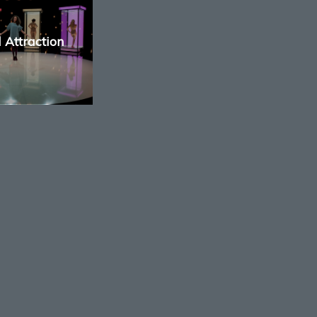
 Attraction
E
ATIONEN
e
bedingungen