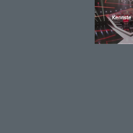
Kennste
KONTAKTDA
LFB – Lichtforum
GmbH
Ackerstraße 93
13355 Berlin
Germany