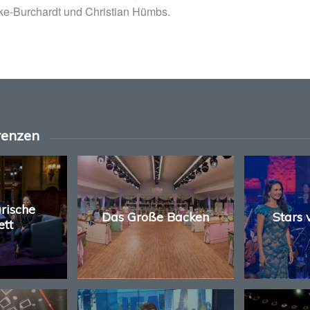
ke-Burchardt und Christian Hümbs.
renzen
arische
Das Große Backen
Stars
ett