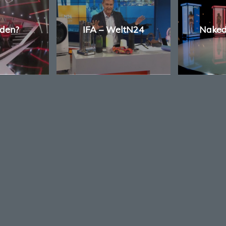
 den?
IFA – WeltN24
Naked
TEN
ÖFFNUNGSZEITEN
WEITER
INFORM
 Berlin
Montag – Freitag
Allgemein
09:00 – 18:00 Uhr
Geschäfts
Impressum