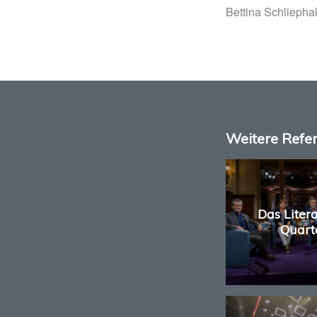
Bettina Schliepha
Weitere Refe
Das Liter
Quart